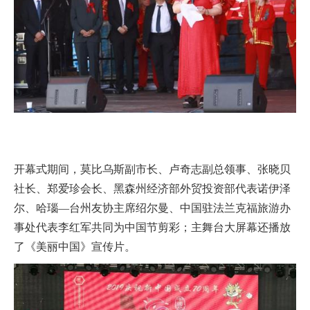
开幕式期间，莫比乌斯副市长、卢奇志副总领事、张晓贝
社长、郑爱珍会长、黑森州经济部外贸投资部代表诺伊泽
尔、哈瑙—台州友协主席绍尔曼、中国驻法兰克福旅游办
事处代表李红军共同为中国节剪彩；主舞台大屏幕还播放
了《美丽中国》宣传片。