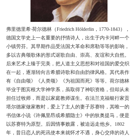
弗里德里希∙荷尔德林（Friedrich Hölderlin，1770-1843），
德国文学史上一名重要的抒情诗人，出生于内卡河畔一个
小镇劳芬。其早期作品受法国大革命和席勒等等的影响，
多以古典颂歌体的形式讴歌自由、崇高、友谊和大自然。
后来艺术上臻于完美，把人道主义思想和对祖国的爱交织
在一起，逐渐转向古希腊诗歌和自由韵律风格。其代表作
有《自由颂》《人类颂》《为祖国而死》等等。荷尔德林
毕业于图宾根大学神学系，虽取得了神职资格，但却从未
担任过牧师，而是以家庭教师谋生。在法兰克福银行家贡
塔尔德家做家教时，爱上了主人的妻子苏赛特，其唯一的
书信体小说《许佩里昂或希腊隐士》中的狄奥提马，便是
以苏赛特为原型。后因情事败露，被迫远走他乡。1802
年，昔日恋人的死讯使本来就怀才不遇，身心交瘁的诗人