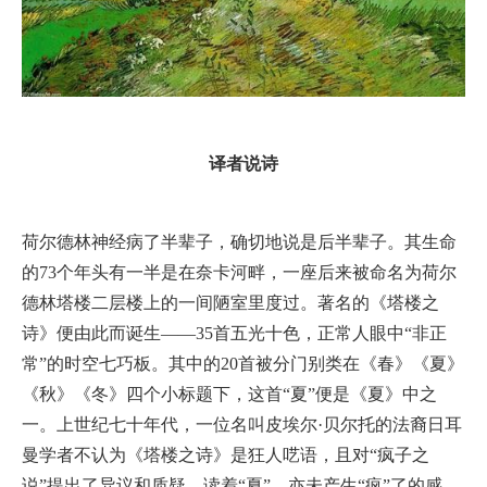
译者说诗
荷尔德林神经病了半辈子，确切地说是后半辈子。其生命
的73个年头有一半是在奈卡河畔，一座后来被命名为荷尔
德林塔楼二层楼上的一间陋室里度过。著名的《塔楼之
诗》便由此而诞生——35首五光十色，正常人眼中“非正
常”的时空七巧板。其中的20首被分门别类在《春》《夏》
《秋》《冬》四个小标题下，这首“夏”便是《夏》中之
一。上世纪七十年代，一位名叫皮埃尔·贝尔托的法裔日耳
曼学者不认为《塔楼之诗》是狂人呓语，且对“疯子之
说”提出了异议和质疑。读着“夏”，亦未产生“疯”了的感